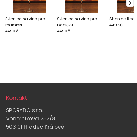
Sklenice na víno pro
Sklenice na víno pro
Sklenice Rece
maminku
babičku
449 Kč
449 Kč
449 Kč
Kontakt
SPORYDO s.r.o.
Voborníkova 252/8
503 01 Hradec Králové