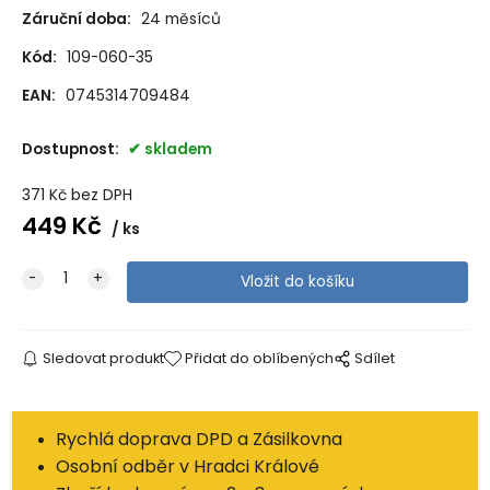
Záruční doba:
24 měsíců
Kód:
109-060-35
EAN:
0745314709484
Dostupnost:
skladem
371
Kč
bez DPH
449
Kč
ks
Sledovat produkt
Přidat do oblíbených
Sdílet
Rychlá doprava DPD a Zásilkovna
Osobní odběr v Hradci Králové