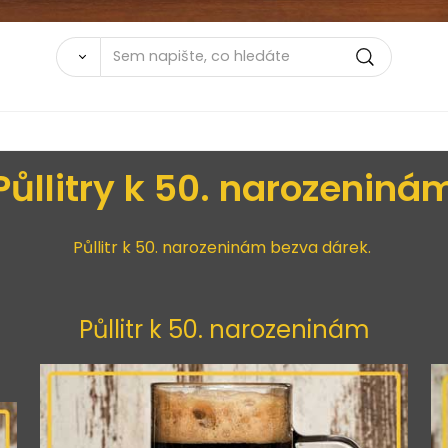
Půllitry k 50. narozeniná
Půllitr k 50. narozeninám bezva dárek.
Půllitr k 50. narozeninám