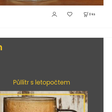
0
ks
m
Půllitr s letopočtem