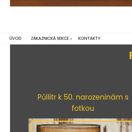
ÚVOD
ZÁKAZNICKÁ SEKCE
KONTAKTY
Půllitr k 50. narozeninám s
fotkou