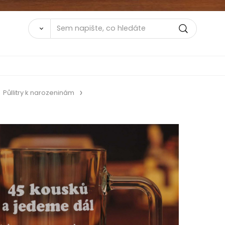
Půllitry k narozeninám