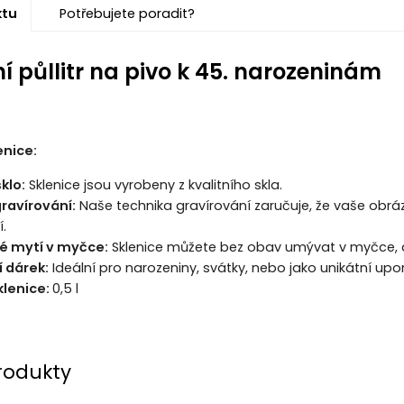
ktu
Potřebujete poradit?
ní půllitr na pivo k 45. narozeninám
enice:
sklo:
Sklenice jsou vyrobeny z kvalitního skla.
ravírování:
Naše technika gravírování zaručuje, že vaše obrázk
.
é mytí v myčce:
Sklenice můžete bez obav umývat v myčce, an
í dárek:
Ideální pro narozeniny, svátky, nebo jako unikátní up
lenice:
0,5 l
rodukty