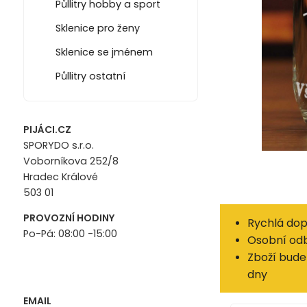
Půllitry hobby a sport
Sklenice pro ženy
Sklenice se jménem
Půllitry ostatní
PIJÁCI.CZ
SPORYDO s.r.o.
Voborníkova 252/8
Hradec Králové
503 01
PROVOZNÍ HODINY
Rychlá dop
Po-Pá: 08:00 -15:00
Osobní odb
Zboží bude 
dny
EMAIL