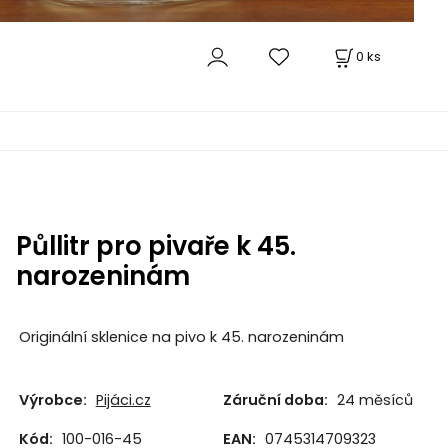
0
ks
Půllitr pro pivaře k 45.
narozeninám
Originální sklenice na pivo k 45. narozeninám
Výrobce:
Pijáci.cz
Záruční doba:
24 měsíců
Kód:
100-016-45
EAN:
0745314709323