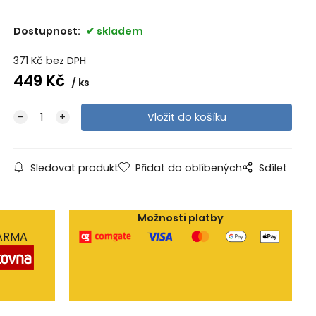
Dostupnost:
skladem
371
Kč
bez DPH
449
Kč
ks
Sledovat produkt
Přidat do oblíbených
Sdílet
Možnosti platby
DARMA