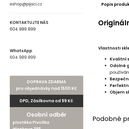
eshop@pijaci.cz
Popis produ
Originál
KONTAKTUJTE NÁS
604 989 899
Vlastnosti skl
WhatsApp
604 989 899
Kvalitní 
Odolné g
používání
Bezpečn
DOPRAVA ZDARMA
Perfektn
pro objednávky nad 1500 Kč
Objem sk
DPD, Zásilkovna od 99 Kč
Osobní odběr
Podobné p
pivotéka Pivoňka
Wonkova 385