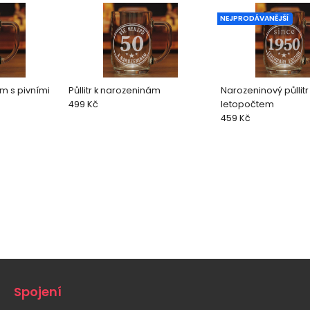
NEJPRODÁVANĚJŠÍ
ám s pivními
Půllitr k narozeninám
Narozeninový půllitr
499 Kč
letopočtem
459 Kč
Spojení