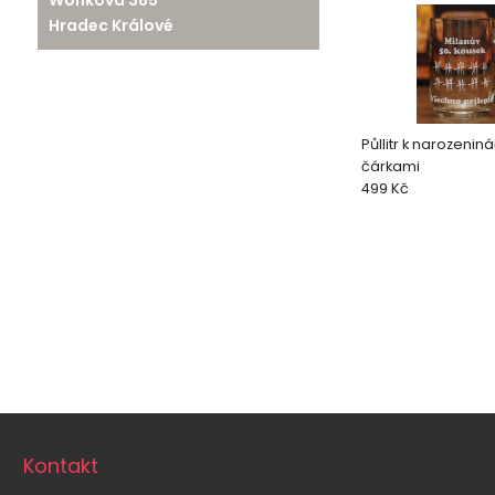
Hradec Králové
Půllitr k narozenin
čárkami
499 Kč
Kontakt