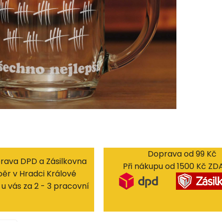
Doprava od 99 Kč
rava DPD a Zásilkovna
Při nákupu od 1500 Kč Z
ěr v Hradci Králové
u vás za 2 - 3 pracovní