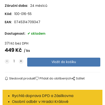
Záruční doba:
24 měsíců
Kód:
100-016-55
EAN:
0745314709347
Dostupnost:
skladem
371
Kč
bez DPH
449
Kč
ks
Sledovat produkt
Přidat do oblíbených
Sdílet
Rychlá doprava DPD a Zásilkovna
Osobní odběr v Hradci Králové