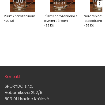
Půllitr k narozeninám
Půllitr k narozeninám s
Narozeninový p
499 Kč
pivními čárkami
letopočtem
499 Kč
459 Kč
Kontakt
SPORYDO s.r.o.
Voborníkova 252/8
503 01 Hradec Králové