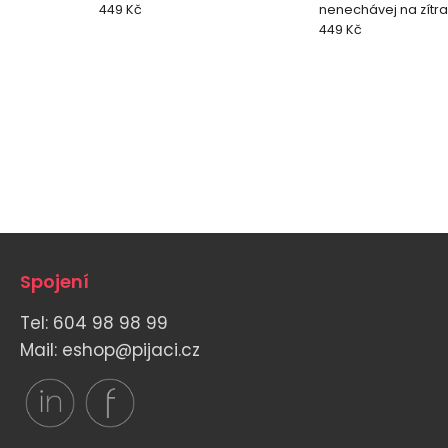
449 Kč
nenechávej na zítra
449 Kč
Spojení
Tel: 604 98 98 99
Mail: eshop@pijaci.cz