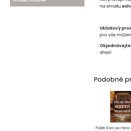
na emailu
esh
Ukázkový pro
pro vás můžem
Objednávejte 
dnes!
Podobné p
Půllitr Kdo se ráno