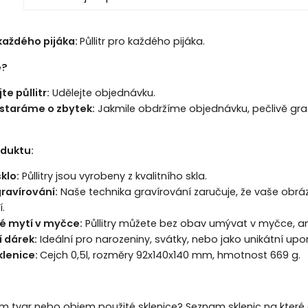
 každého pijáka:
Půllitr pro každého pijáka.
e?
e půllitr:
Udělejte objednávku.
staráme o zbytek:
Jakmile obdržíme objednávku, pečlivě grafi
oduktu:
sklo:
Půllitry jsou vyrobeny z kvalitního skla.
ravírování:
Naše technika gravírování zaručuje, že vaše obrázk
.
é mytí v myčce:
Půllitry můžete bez obav umývat v myčce, ani
í dárek:
Ideální pro narozeniny, svátky, nebo jako unikátní up
lenice:
Cejch 0,5l, rozměry 92x140x140 mm, hmotnost 669 g.
m tvar nebo objem použité sklenice? Seznam sklenic na které