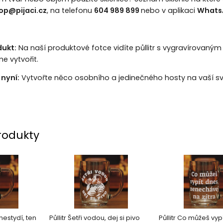
op@pijaci.cz
, na telefonu
604 989 899
nebo v aplikaci
Whats
dukt:
Na naší produktové fotce vidíte půllitr s vygravírovaným 
e vytvořit.
nyní:
Vytvořte něco osobního a jedinečného hosty na vaší svat
rodukty
 nestydí, ten
Půllitr Šetři vodou, dej si pivo
Půllitr Co můžeš vyp