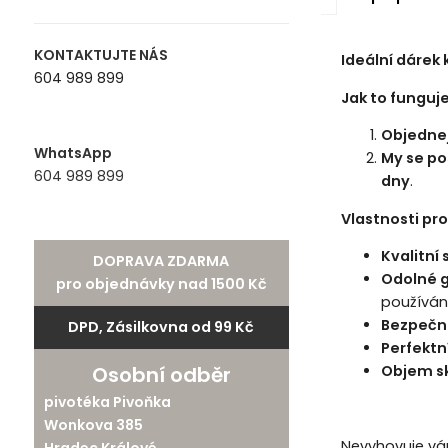
KONTAKTUJTE NÁS
Ideální dárek
604 989 899
Jak to funguj
Objednejt
WhatsApp
My se po
604 989 899
dny
.
Vlastnosti pr
Kvalitní 
DOPRAVA ZDARMA
Odolné g
pro objednávky nad 1500 Kč
používání
Bezpečn
DPD, Zásilkovna od 99 Kč
Perfektn
Osobní odběr
Objem sk
pivotéka Pivoňka
Wonkova 385
Nevyhovuje vá
Hradec Králové