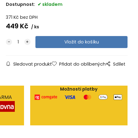
Dostupnost:
skladem
371
Kč
bez DPH
449
Kč
ks
Sledovat produkt
Přidat do oblíbených
Sdílet
Možnosti platby
DARMA