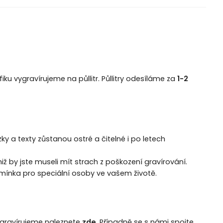
ku vygravírujeme na půllitr. Půllitry odesíláme za
1-2
y a texty zůstanou ostré a čitelné i po letech
ž by jste museli mít strach z poškození gravírování.
omínka pro speciální osoby ve vašem životě.
 gravírujeme naleznete
zde
. Případně se s námi spojte