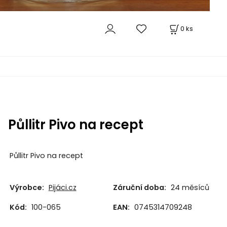
0
ks
Půllitr Pivo na recept
Půllitr Pivo na recept
Výrobce:
Pijáci.cz
Záruční doba:
24 měsíců
Kód:
100-065
EAN:
0745314709248