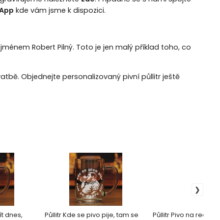
App
kde vám jsme k dispozici.
jménem Robert Pilný. Toto je jen malý příklad toho, co
bě. Objednejte personalizovaný pivní půllitr ještě
ít dnes,
Půllitr Kde se pivo pije, tam se
Půllitr Pivo na recep