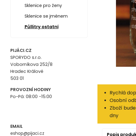
Sklenice pro ženy
Sklenice se jménem
Půllitry ostatní
PIJÁCI.CZ
SPORYDO s.r.o.
Voborníkova 252/8
Hradec Králové
503 01
PROVOZNÍ HODINY
Rychlá dop
Po-Pá: 08:00 -15:00
Osobní odb
Zboží bude 
dny
EMAIL
eshop@pijaci.cz
Popis produ