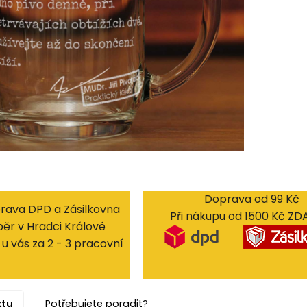
Doprava od 99 Kč
rava DPD a Zásilkovna
Při nákupu od 1500 Kč Z
ěr v Hradci Králové
u vás za 2 - 3 pracovní
ktu
Potřebujete poradit?