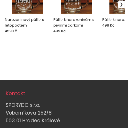
Narozeninový půllitr s
Půllitr k narozeninám s
Půllitr k naro
letopočtem
pivními čárkami
499 Kč
459 Kč
499 Kč
Kontakt
SPORYDO s.r.o.
Voborníkova 252/8
503 01 Hradec Králové