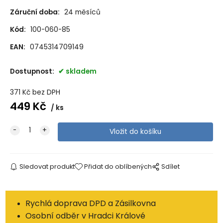
Záruční doba:
24 měsíců
Kód:
100-060-85
EAN:
0745314709149
Dostupnost:
skladem
371
Kč
bez DPH
449
Kč
ks
Sledovat produkt
Přidat do oblíbených
Sdílet
Rychlá doprava DPD a Zásilkovna
Osobní odběr v Hradci Králové