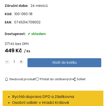
Záruční doba:
24 měsíců
Kód:
100-060-18
EAN:
0745314709002
Dostupnost:
skladem
371
Kč
bez DPH
449
Kč
ks
Sledovat produkt
Přidat do oblíbených
Sdílet
Rychlá doprava DPD a Zásilkovna
Osobní odběr v Hradci Králové