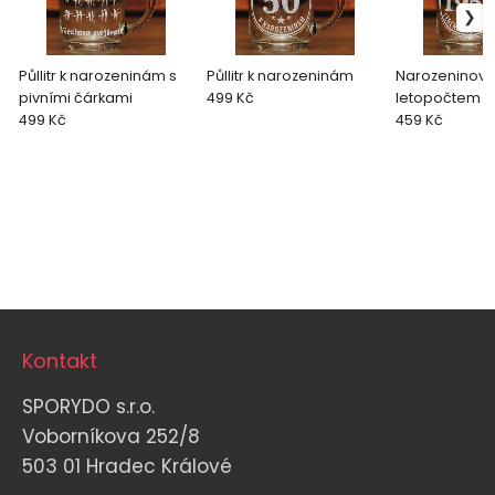
Půllitr k narozeninám s
Půllitr k narozeninám
Narozeninový p
pivními čárkami
499 Kč
letopočtem
499 Kč
459 Kč
Kontakt
SPORYDO s.r.o.
Voborníkova 252/8
503 01 Hradec Králové