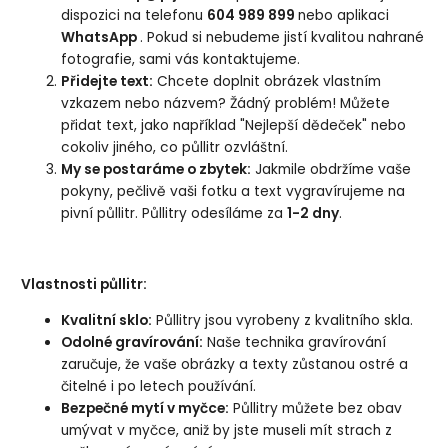
dispozici na telefonu
604 989 899
nebo aplikaci
WhatsApp
. Pokud si nebudeme jistí kvalitou nahrané
fotografie, sami vás kontaktujeme.
Přidejte text:
Chcete doplnit obrázek vlastním
vzkazem nebo názvem? Žádný problém! Můžete
přidat text, jako například "Nejlepší dědeček" nebo
cokoliv jiného, co půllitr ozvláštní.
My se postaráme o zbytek:
Jakmile obdržíme vaše
pokyny, pečlivě vaši fotku a text vygravírujeme na
pivní půllitr. Půllitry odesíláme za
1-2 dny
.
Vlastnosti půllitr:
Kvalitní sklo:
Půllitry jsou vyrobeny z kvalitního skla.
Odolné gravírování:
Naše technika gravírování
zaručuje, že vaše obrázky a texty zůstanou ostré a
čitelné i po letech používání.
Bezpečné mytí v myčce:
Půllitry můžete bez obav
umývat v myčce, aniž by jste museli mít strach z