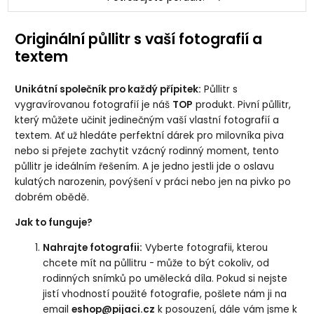
Originální půllitr s vaší fotografií a
textem
Unikátní společník pro každý přípitek:
Půllitr s
vygravírovanou fotografií je náš
TOP
produkt. Pivní půllitr,
který můžete učinit jedinečným vaší vlastní fotografií a
textem. Ať už hledáte perfektní dárek pro milovníka piva
nebo si přejete zachytit vzácný rodinný moment, tento
půllitr je ideálním řešením. A je jedno jestli jde o oslavu
kulatých narozenin, povýšení v práci nebo jen na pivko po
dobrém obědě.
Jak to funguje?
Nahrajte fotografii:
Vyberte fotografii, kterou
chcete mít na půllitru - může to být cokoliv, od
rodinných snímků po umělecká díla. Pokud si nejste
jistí vhodností použité fotografie, pošlete nám ji na
email
eshop@pijaci.cz
k posouzení, dále vám jsme k